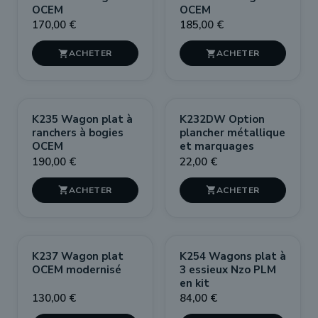
OCEM
OCEM
170,00 €
185,00 €


K235 Wagon plat à
K232DW Option
ranchers à bogies
plancher métallique
OCEM
et marquages
190,00 €
22,00 €


K237 Wagon plat
K254 Wagons plat à
OCEM modernisé
3 essieux Nzo PLM
en kit
130,00 €
84,00 €