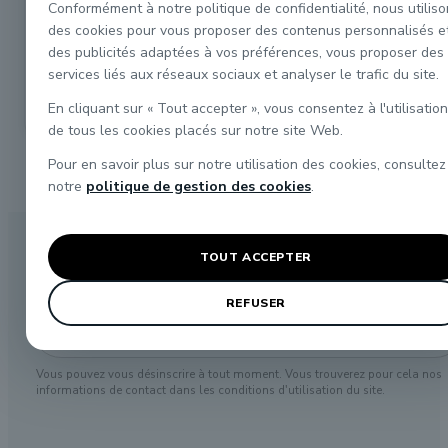
K308 kit plat à
Conformément à notre politique de confidentialité, nous utilis
bogies à ridelles
des cookies pour vous proposer des contenus personnalisés e
type USA45
des publicités adaptées à vos préférences, vous proposer des
132,00 €
services liés aux réseaux sociaux et analyser le trafic du site.

En cliquant sur « Tout accepter », vous consentez à l'utilisation
de tous les cookies placés sur notre site Web.
Pour en savoir plus sur notre utilisation des cookies, consultez
notre
politique de gestion des cookies
.
Inscrivez-vous à notre
newsletter
pour recevoi
TOUT ACCEPTER
nos offres spéciales et nouveautés.
REFUSER
Vous pouvez vous désinscrire à tout moment. Vous trouverez pour cela nos
informations de contact dans les conditions d'utilisation du site.