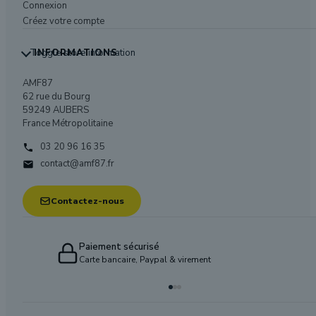
Connexion
Créez votre compte
Toggle store information
INFORMATIONS
AMF87
62 rue du Bourg
59249 AUBERS
France Métropolitaine
03 20 96 16 35

contact@amf87.fr

Contactez-nous
Paiement sécurisé
Carte bancaire, Paypal & virement