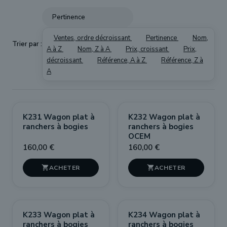
Pertinence
Ventes, ordre décroissant
Pertinence
Nom,
Trier par :
A à Z
Nom, Z à A
Prix, croissant
Prix,
décroissant
Référence, A à Z
Référence, Z à
A
K231 Wagon plat à
K232 Wagon plat à
ranchers à bogies
ranchers à bogies
OCEM
160,00 €
160,00 €


K233 Wagon plat à
K234 Wagon plat à
ranchers à bogies
ranchers à bogies