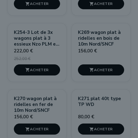


PROMO !
K254-3 Lot de 3x
K269 wagon plat à
-30,00 €
wagons plat à 3
ridelles en bois de
essieux Nzo PLM en
10m Nord/SNCF
PACK
kit
222,00 €
156,00 €
252,00 €


K270 wagon plat à
K271 plat 40t type
ridelles en fer de
TP WD
10m Nord/SNCF
156,00 €
80,00 €

