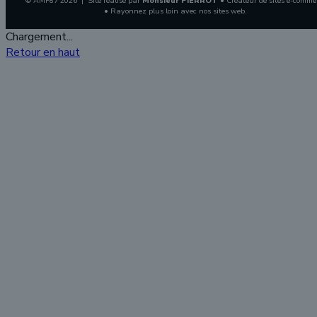
© AMF87 2026 | Site réalisé par
Monsieur PIERROT
• Créateur de sites e-comme
• Rayonnez plus loin avec nos sites web.
Chargement...
Retour en haut