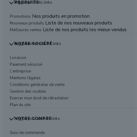
Toggle produits links
PRODUITS
Nos produits en promotion
Promotions
Liste de nos nouveaux produits
Nouveaux produits
Liste de nos produits les mieux vendus
Meilleures ventes
Toggle notre société links
NOTRE SOCIÉTÉ
Livraison
Paiement sécurisé
L’entreprise
Mentions légales
Conditions générales de vente
Gestion des cookies
Exercer mon droit de rétractation
Plan du site
Toggle your account links
VOTRE COMPTE
Suivi de commande