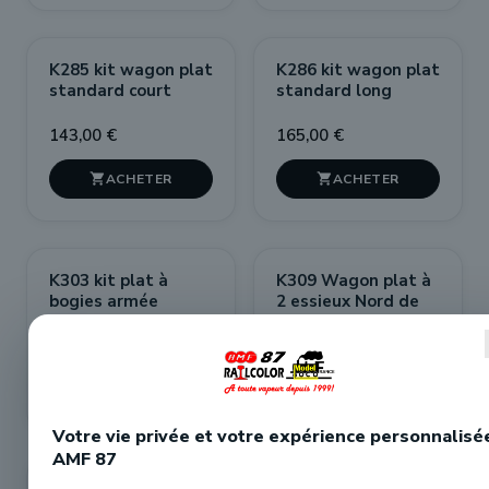
K285 kit wagon plat
K286 kit wagon plat
standard court
standard long
143,00 €
165,00 €


K303 kit plat à
K309 Wagon plat à
bogies armée
2 essieux Nord de
Française SNCF
4,60m en kit
99,00 €
84,00 €


Votre vie privée et votre expérience personnalisé
AMF 87