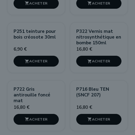


P251 teinture pour
P322 Vernis mat
bois créosote 30ml
nitrosynthétique en
bombe 150ml
6,90 €
16,80 €


P722 Gris
P716 Bleu TEN
antirouille foncé
(SNCF 207)
mat
16,80 €
16,80 €

