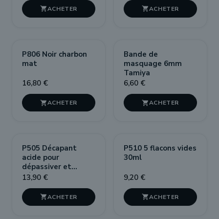


P806 Noir charbon
Bande de
mat
masquage 6mm
Tamiya
16,80 €
6,60 €


P505 Décapant
P510 5 flacons vides
acide pour
30ml
dépassiver et
désoxyder
13,90 €
9,20 €

