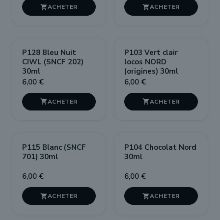


P128 Bleu Nuit
P103 Vert clair
CIWL (SNCF 202)
locos NORD
30ml
(origines) 30ml
6,00 €
6,00 €


P115 Blanc (SNCF
P104 Chocolat Nord
701) 30ml
30ml
6,00 €
6,00 €

