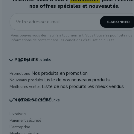
nos offres spéciales et nouveautés.
Vous pouvez vous désinscrire à tout moment. Vous trouverez pour cela nos
informations de contact dans les conditions d'utilisation du site.
Toggle produits links
PRODUITS
Nos produits en promotion
Promotions
Liste de nos nouveaux produits
Nouveaux produits
Liste de nos produits les mieux vendus
Meilleures ventes
Toggle notre société links
NOTRE SOCIÉTÉ
Livraison
Paiement sécurisé
L’entreprise
Mentions légales