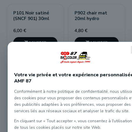
P101 Noir satiné
P902 chair mat
(SNCF 901) 30ml
20ml hydro
6,00 €
4,80 €


M-Passion Pot
P252 teinture pour
Votre vie privée et votre expérience personnalisé
graisse téflon
bois brun foncé
AMF 87
30ml
7,60 €
6,90 €
Conformément à notre politique de confidentialité, nous utilis
des cookies pour vous proposer des contenus personnalisés e


des publicités adaptées à vos préférences, vous proposer des
services liés aux réseaux sociaux et analyser le trafic du site.
En cliquant sur « Tout accepter », vous consentez à l'utilisation
P320 Vernis brillant
P730 Gris Rocaille
de tous les cookies placés sur notre site Web.