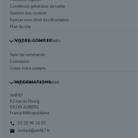
Conditions générales de vente
Gestion des cookies
Exercer mon droit de rétractation
Plan du site
Toggle your account links
VOTRE COMPTE
Suivi de commande
Connexion
Créez votre compte
Toggle store information
INFORMATIONS
AMF87
62 rue du Bourg
59249 AUBERS
France Métropolitaine
03 20 96 16 35

contact@amf87.fr
