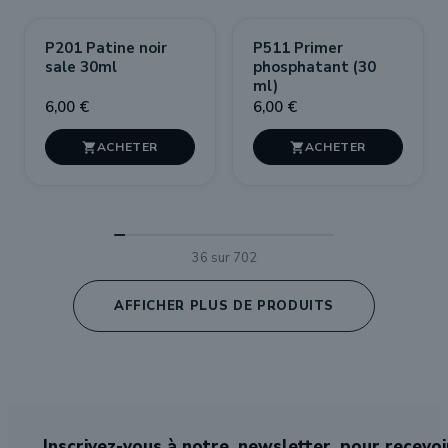
P201 Patine noir
P511 Primer
sale 30ml
phosphatant (30
ml)
6,00 €
6,00 €


36 sur 702
AFFICHER PLUS DE PRODUITS
Inscrivez-vous à notre
newsletter
pour recevoi