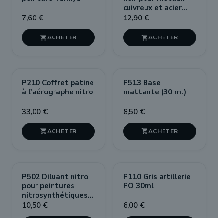
cuivreux et acier
125ml
7,60 €
12,90 €


PACK
P210 Coffret patine
P513 Base
à l'aérographe nitro
mattante (30 ml)
33,00 €
8,50 €


P502 Diluant nitro
P110 Gris artillerie
pour peintures
PO 30ml
nitrosynthétiques
250, 500ml ou 1L
10,50 €
6,00 €