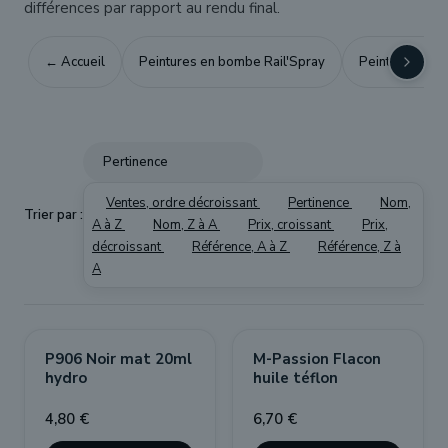
différences par rapport au rendu final.
← Accueil
Peintures en bombe Rail'Spray
Peintures aéro
Pertinence
Ventes, ordre décroissant
Pertinence
Nom,
Trier par :
A à Z
Nom, Z à A
Prix, croissant
Prix,
décroissant
Référence, A à Z
Référence, Z à
A
P906 Noir mat 20ml
M-Passion Flacon
hydro
huile téflon
4,80 €
6,70 €