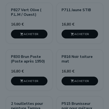
P827 Vert Olive (
P711 Jaune STIB
P.L.M / Ouest)
16,80 €
16,80 €


P830 Brun Poste
P816 Noir toiture
(Poste après 1950)
mat
16,80 €
16,80 €


2 touillettes pour
P515 Brunisseur
peinture Tamiya
noir pour métaux