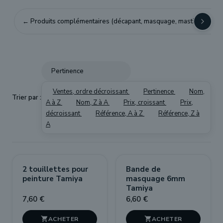
← Produits complémentaires (décapant, masquage, mastic, colles, gr
Pertinence
Ventes, ordre décroissant
Pertinence
Nom,
Trier par :
A à Z
Nom, Z à A
Prix, croissant
Prix,
décroissant
Référence, A à Z
Référence, Z à
A
2 touillettes pour
Bande de
peinture Tamiya
masquage 6mm
Tamiya
7,60 €
6,60 €

