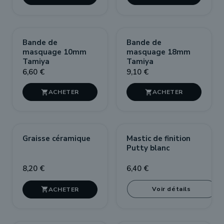
Bande de
Bande de
masquage 10mm
masquage 18mm
Tamiya
Tamiya
6,60 €
9,10 €


RUPTURE DE STOCK
Graisse céramique
Mastic de finition
Putty blanc
8,20 €
6,40 €
Voir détails
