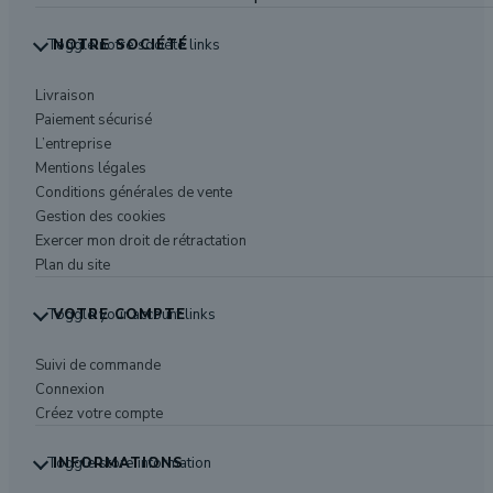
Toggle notre société links
NOTRE SOCIÉTÉ
Livraison
Paiement sécurisé
L’entreprise
Mentions légales
Conditions générales de vente
Gestion des cookies
Exercer mon droit de rétractation
Plan du site
Toggle your account links
VOTRE COMPTE
Suivi de commande
Connexion
Créez votre compte
Toggle store information
INFORMATIONS