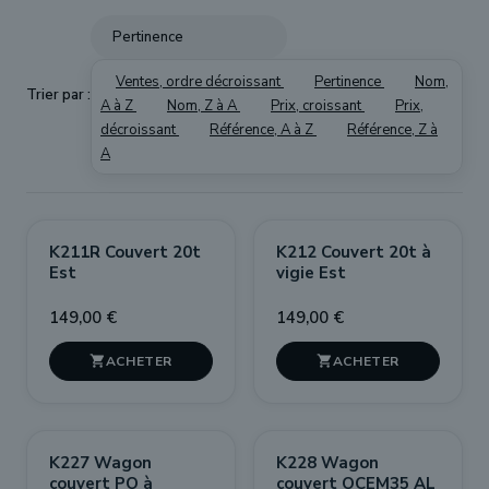
Pertinence
Ventes, ordre décroissant
Pertinence
Nom,
Trier par :
A à Z
Nom, Z à A
Prix, croissant
Prix,
décroissant
Référence, A à Z
Référence, Z à
A
K211R Couvert 20t
K212 Couvert 20t à
Est
vigie Est
149,00 €
149,00 €


K227 Wagon
K228 Wagon
couvert PO à
couvert OCEM35 AL