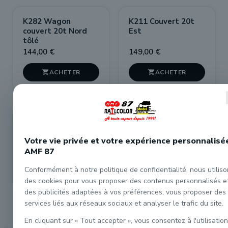
K282 Wagon
K211 Couvert 20t
couvert 20t Nord
Est
tôlé
144,00 €
149,00 €


K3111 couvert PLM
K3112 couvert PLM
sans guérite
à guérite
Votre vie privée et votre expérience personnalisé
150,00 €
162,00 €
AMF 87
Conformément à notre politique de confidentialité, nous utilis


des cookies pour vous proposer des contenus personnalisés e
des publicités adaptées à vos préférences, vous proposer des
services liés aux réseaux sociaux et analyser le trafic du site.
En cliquant sur « Tout accepter », vous consentez à l'utilisation