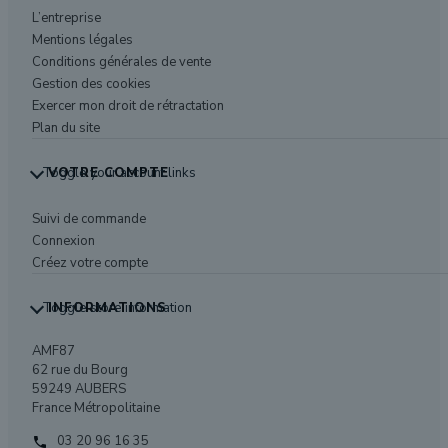
L’entreprise
Mentions légales
Conditions générales de vente
Gestion des cookies
Exercer mon droit de rétractation
Plan du site
Toggle your account links
VOTRE COMPTE
Suivi de commande
Connexion
Créez votre compte
Toggle store information
INFORMATIONS
AMF87
62 rue du Bourg
59249 AUBERS
France Métropolitaine
03 20 96 16 35
