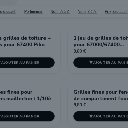
écroissant
Pertinence
Nom, A à Z
Nom, Z à A
Prix, croissan
e grilles de toiture +
1 jeu de grilles de to
s pour 67400 Piko
pour 67000/67400
Jouef/Lima
8,80 €
AJOUTER AU PANIER
AJOUTER AU PANI


les fines pour
Grilles fines pour fe
ns maillechort 1/10è
de compartiment fou
B4D/C4D
8,80 €
AJOUTER AU PANIER
AJOUTER AU PANI

