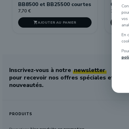
BB8500 et BB25500 courtes
63000 
Conf
7,70 €
16,50 €
pou
vos 
AJOUTER AU PANIER

anal
En c
cook
Pour
pol
Inscrivez-vous à notre
newsletter
pour recevoir nos offres spéciales et
nouveautés.
PRODUITS