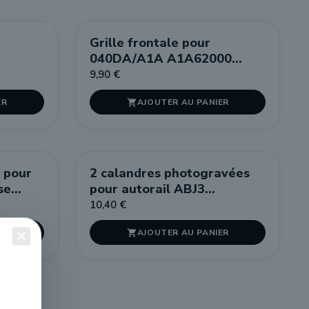
Grille frontale pour
040DA/A1A A1A62000
DJH/Model Loco
9,90 €
ER
AJOUTER AU PANIER

e pour
2 calandres photogravées
se
pour autorail ABJ3
Electrotren
10,40 €
ER
AJOUTER AU PANIER
