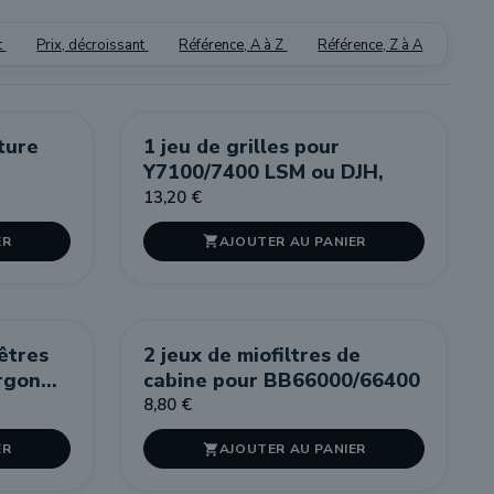
t
Prix, décroissant
Référence, A à Z
Référence, Z à A
iture
1 jeu de grilles pour
Y7100/7400 LSM ou DJH,
13,20 €
ER
AJOUTER AU PANIER

nêtres
2 jeux de miofiltres de
rgon
cabine pour BB66000/66400
8,80 €
ER
AJOUTER AU PANIER
