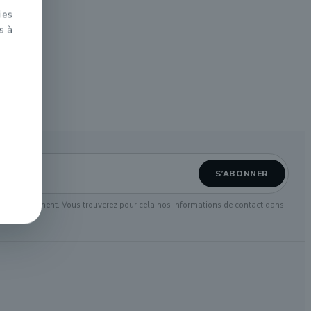
ies
s à
s
 à tout moment. Vous trouverez pour cela nos informations de contact dans
 site.