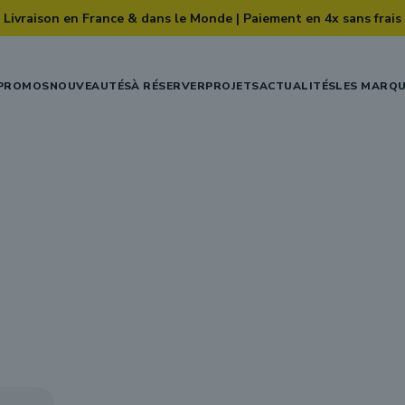
Livraison en France & dans le Monde | Paiement en 4x sans frais
PROMOS
NOUVEAUTÉS
À RÉSERVER
PROJETS
ACTUALITÉS
LES MARQ