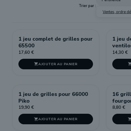
Trier par :
Ventes, ordre d
1 jeu complet de grilles pour
1 jeu d
65500
ventilo
17,60 €
14,30 €
AJOUTER AU PANIER

1 jeu de grilles pour 66000
16 gril
Piko
fourgo
19,90 €
8,80 €
AJOUTER AU PANIER
