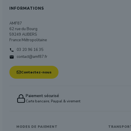
INFORMATIONS
AMF87
62 rue du Bourg
59249 AUBERS
France Métropolitaine
03 20 96 16 35

contact@amf87.fr

Contactez-nous
Paiement sécurisé
Carte bancaire, Paypal & virement
MODES DE PAIEMENT
TRANSPOR