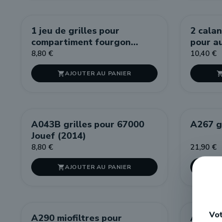
1 jeu de grilles pour
2 cala
compartiment fourgon
pour a
Romilly De Massini LSM
Electr
8,80 €
10,40 €
AJOUTER AU PANIER

A043B grilles pour 67000
A267 g
Jouef (2014)
8,80 €
21,90 €
AJOUTER AU PANIER

Vot
A290 miofiltres pour
A314 gr