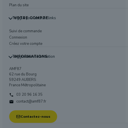
Plan du site
Toggle your account links
VOTRE COMPTE
Suivi de commande
Connexion
Créez votre compte
Toggle store information
INFORMATIONS
AMF87
62 rue du Bourg
59249 AUBERS
France Métropolitaine
03 20 96 16 35

contact@amf87.fr

Contactez-nous