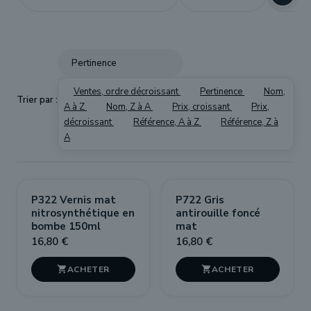
Pertinence
Ventes, ordre décroissant
Pertinence
Nom,
Trier par :
A à Z
Nom, Z à A
Prix, croissant
Prix,
décroissant
Référence, A à Z
Référence, Z à
A
P322 Vernis mat
P722 Gris
nitrosynthétique en
antirouille foncé
bombe 150ml
mat
16,80 €
16,80 €

