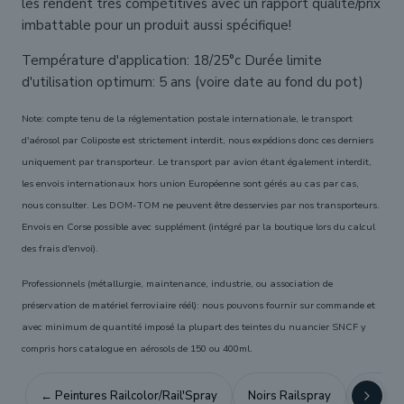
les rendent très compétitives avec un rapport qualité/prix
imbattable pour un produit aussi spécifique!
Température d'application: 18/25°c Durée limite
d'utilisation optimum: 5 ans (voire date au fond du pot)
Note: compte tenu de la réglementation postale internationale, le transport
d'aérosol par Coliposte est strictement interdit, nous expédions donc ces derniers
uniquement par transporteur. Le transport par avion étant également interdit,
les envois internationaux hors union Européenne sont gérés au cas par cas,
nous consulter. Les DOM-TOM ne peuvent être desservies par nos transporteurs.
Envois en Corse possible avec supplément (intégré par la boutique lors du calcul
des frais d'envoi).
Professionnels (métallurgie, maintenance, industrie, ou association de
préservation de matériel ferroviaire réél): nous pouvons fournir sur commande et
avec minimum de quantité imposé la plupart des teintes du nuancier SNCF y
compris hors catalogue en aérosols de 150 ou 400ml.
← Peintures Railcolor/Rail'Spray
Noirs Railspray
Blancs/