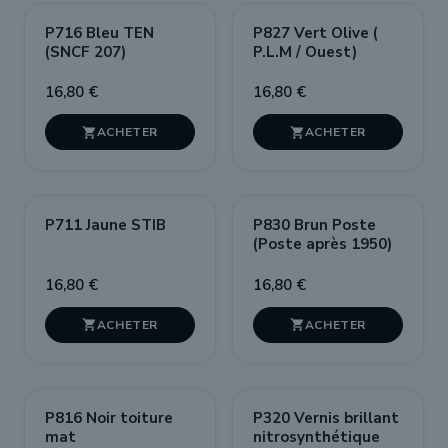
P716 Bleu TEN
P827 Vert Olive (
(SNCF 207)
P.L.M / Ouest)
16,80 €
16,80 €


P711 Jaune STIB
P830 Brun Poste
(Poste après 1950)
16,80 €
16,80 €


P816 Noir toiture
P320 Vernis brillant
mat
nitrosynthétique