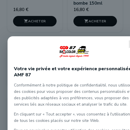
bombe 150ml
16,80 €
16,80 €


P823 Gris moyen
P849 Bleu roi diesel
PLM
(SNCF 203)
16,80 €
16,80 €
Votre vie privée et votre expérience personnalisé
AMF 87


Conformément à notre politique de confidentialité, nous utilis
des cookies pour vous proposer des contenus personnalisés e
des publicités adaptées à vos préférences, vous proposer des
P862 Vert Jade Fret
P834 Chamois (2
services liés aux réseaux sociaux et analyser le trafic du site.
(SNCF 323)
ème classe PLM)
En cliquant sur « Tout accepter », vous consentez à l'utilisation
de tous les cookies placés sur notre site Web.
16,80 €
16,80 €