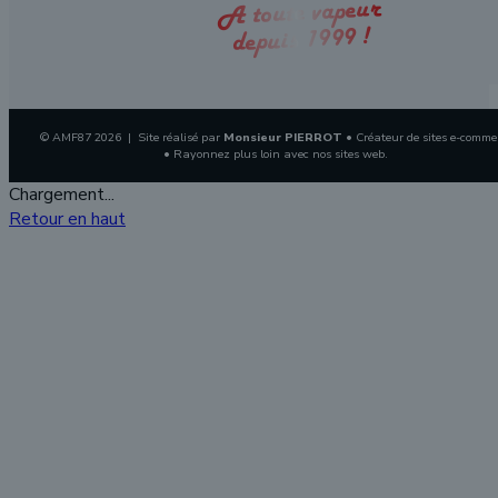
A toute vapeur
depuis 1999 !
© AMF87 2026 | Site réalisé par
Monsieur PIERROT
• Créateur de sites e-comme
• Rayonnez plus loin avec nos sites web.
Chargement...
Retour en haut