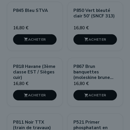
P845 Bleu STVA
P850 Vert bleuté
clair 50' (SNCF 313)
16,80 €
16,80 €


P818 Havane (3ème
P867 Brun
classe EST / Sièges
banquettes
cuir)
(moleskine brune
orangée)
16,80 €
16,80 €


P811 Noir TTX
P521 Primer
(train de travaux)
phosphatant en