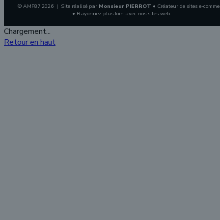
© AMF87 2026 | Site réalisé par
Monsieur PIERROT
• Créateur de sites e-comme
• Rayonnez plus loin avec nos sites web.
Chargement...
Retour en haut