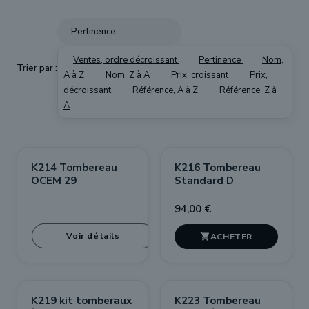
Pertinence
Ventes, ordre décroissant
Pertinence
Nom,
Trier par :
A à Z
Nom, Z à A
Prix, croissant
Prix,
décroissant
Référence, A à Z
Référence, Z à
A
K214 Tombereau
K216 Tombereau
OCEM 29
Standard D
94,00 €
Voir détails

K219 kit tomberaux
K223 Tombereau