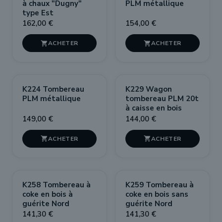
à chaux "Dugny"
PLM métallique
type Est
162,00 €
154,00 €


K224 Tombereau
K229 Wagon
PLM métallique
tombereau PLM 20t
à caisse en bois
149,00 €
144,00 €


PROMO !
PROMO !
K258 Tombereau à
K259 Tombereau à
-10%
-10%
coke en bois à
coke en bois sans
guérite Nord
guérite Nord
141,30 €
141,30 €