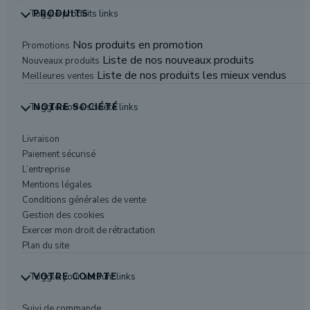
Toggle produits links
PRODUITS
Nos produits en promotion
Promotions
Liste de nos nouveaux produits
Nouveaux produits
Liste de nos produits les mieux vendus
Meilleures ventes
Toggle notre société links
NOTRE SOCIÉTÉ
Livraison
Paiement sécurisé
L’entreprise
Mentions légales
Conditions générales de vente
Gestion des cookies
Exercer mon droit de rétractation
Plan du site
Toggle your account links
VOTRE COMPTE
Suivi de commande