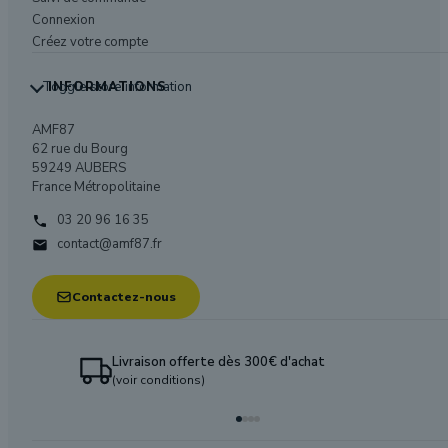
Connexion
Créez votre compte
Toggle store information
INFORMATIONS
AMF87
62 rue du Bourg
59249 AUBERS
France Métropolitaine
03 20 96 16 35

contact@amf87.fr

Contactez-nous
Livraison offerte dès 300€ d'achat
(voir conditions)