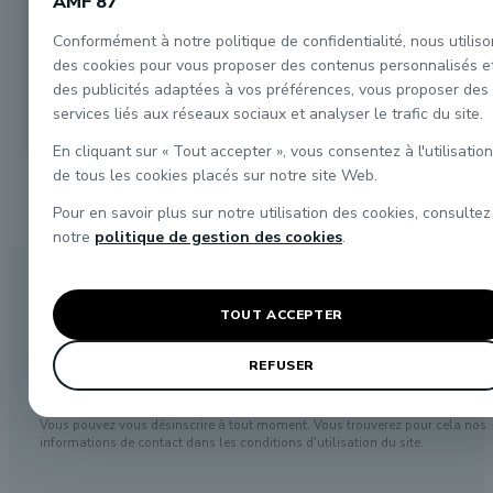
AMF 87
NOUVEAU
NOUVEAU
K3132 Tombereau à
K3133 Tombereau à
bogies 3 portes
bogies 4 portes
Conformément à notre politique de confidentialité, nous utilis
ARBEL panneaux
ARBEL court
des cookies pour vous proposer des contenus personnalisés e
emboutis
panneaux emboutis
195,00 €
195,00 €
des publicités adaptées à vos préférences, vous proposer des
services liés aux réseaux sociaux et analyser le trafic du site.


En cliquant sur « Tout accepter », vous consentez à l'utilisation
de tous les cookies placés sur notre site Web.
Pour en savoir plus sur notre utilisation des cookies, consultez
notre
politique de gestion des cookies
.
Inscrivez-vous à notre
newsletter
pour recevoi
nos offres spéciales et nouveautés.
TOUT ACCEPTER
REFUSER
Vous pouvez vous désinscrire à tout moment. Vous trouverez pour cela nos
informations de contact dans les conditions d'utilisation du site.