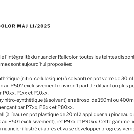
COLOR MÀJ 11/2025
e l’intégralité du nuancier Railcolor, toutes les teintes dispon
ammes sont aujourd’hui proposées:
hétique (nitro-cellulosique) (à solvant) en pot verre de 30ml
on au P502 exclusivement (environ 1 part de diluant ou plus po
 P0xx, P1xx et P10xx.
y nitro-synthétique (à solvant) en aérosol de 150ml ou 400
mençant par P7xx, P8xx et P80xx.
l (à l’eau) en pot plastique de 20ml à appliquer au pinceau o
cas au P501 exclusivement), ref P9xx et P90xx. Cette gamme 
u nuancier illustré ci-après et va se développer progressiveme