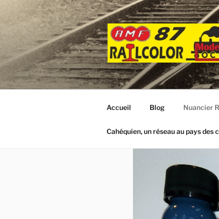
Aller
au
contenu
principal
Accueil
Blog
Nuancier R
Cahéquien, un réseau au pays des c