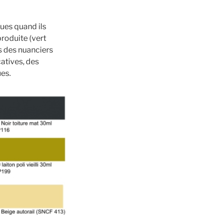
ues quand ils
produite (vert
s des nuanciers
atives, des
es.