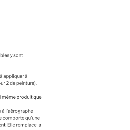
ibles y sont
 à appliquer à
ur 2 de peinture),
ml même produit que
u à l’aérographe
ne comporte qu’une
nt. Elle remplace la