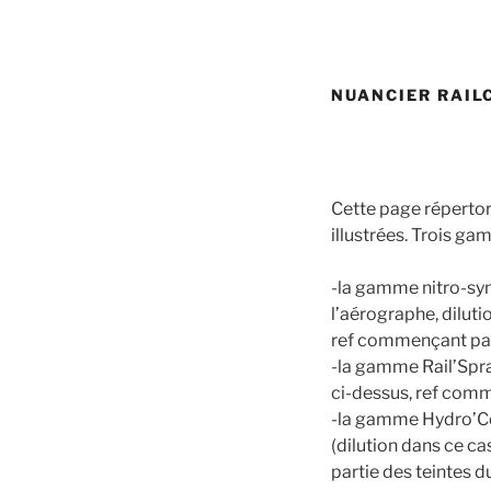
NUANCIER RAIL
Cette page répertori
illustrées. Trois g
-la gamme nitro-synt
l’aérographe, diluti
ref commençant par
-la gamme Rail’Spra
ci-dessus, ref com
-la gamme Hydro’Cel
(dilution dans ce 
partie des teintes d