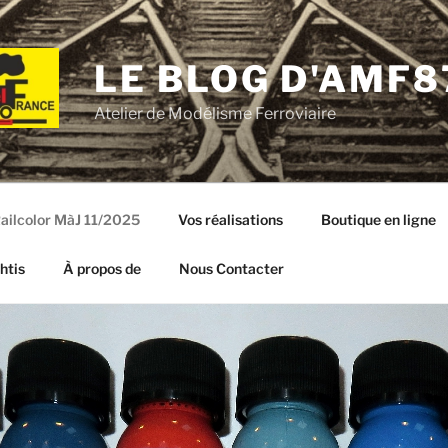
LE BLOG D'AMF8
Atelier de Modélisme Ferroviaire
ailcolor MàJ 11/2025
Vos réalisations
Boutique en ligne
htis
À propos de
Nous Contacter