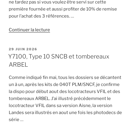
ne tardez pas si vous voulez être servi sur cette
première fournée et aussi profiter de 10% de remise
pour l’achat des 3 références. …
de
Continuer la lecture
« Tombereaux
Arbel
PUBLIÉ
29 JUIN 2026
en
LE
Y7100, Type 10 SNCB et tombereaux
livraison
ARBEL
début
aout. »
Comme indiqué fin mai, tous les dossiers se décantent
un à un, après les kits de 040T PLM/SNCF, je confirme
la dispo pour début aout des locotracteurs VFIL et des
tombereaux ARBEL. J’ai illustré précédemment le
locotracteur VFIL dans sa version Aisne, la version
Landes sera illustrés en aout une fois les photodecs de
série …