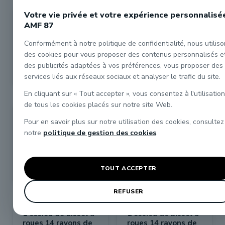
Votre vie privée et votre expérience personnalisé
R406 2 roues
R405 2 roues
AMF 87
motrices vapeur
motrices vapeur
21mm
20mm
Conformément à notre politique de confidentialité, nous utilis
16,20 €
16,20 €
des cookies pour vous proposer des contenus personnalisés e
des publicités adaptées à vos préférences, vous proposer des


services liés aux réseaux sociaux et analyser le trafic du site.
En cliquant sur « Tout accepter », vous consentez à l'utilisation
de tous les cookies placés sur notre site Web.
R402 2 roues
R401 2 roues
Pour en savoir plus sur notre utilisation des cookies, consultez
motrices vapeur
motrices vapeur
notre
politique de gestion des cookies
.
16mm
15mm
16,20 €
16,20 €


TOUT ACCEPTER
REFUSER
1 essieu de bissel à
1 essieu de bissel à
roues 14 rayons de
roues 14 rayons de