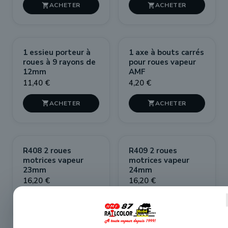


1 essieu porteur à
1 axe à bouts carrés
roues à 9 rayons de
pour roues vapeur
12mm
AMF
11,40 €
4,20 €


R408 2 roues
R409 2 roues
motrices vapeur
motrices vapeur
23mm
24mm
16,20 €
16,20 €

