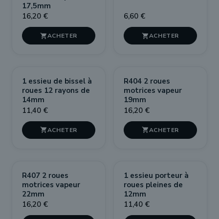
17,5mm
16,20 €
6,60 €


1 essieu de bissel à
R404 2 roues
roues 12 rayons de
motrices vapeur
14mm
19mm
11,40 €
16,20 €


R407 2 roues
1 essieu porteur à
motrices vapeur
roues pleines de
22mm
12mm
16,20 €
11,40 €