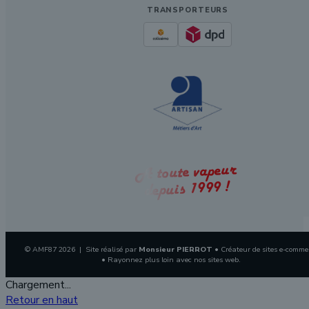
TRANSPORTEURS
A toute vapeur
depuis 1999 !
© AMF87 2026 | Site réalisé par
Monsieur PIERROT
• Créateur de sites e-comme
• Rayonnez plus loin avec nos sites web.
Chargement...
Retour en haut