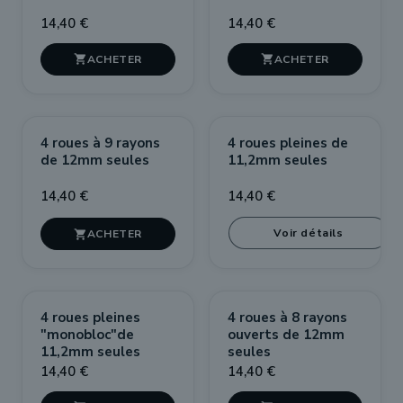
14,40 €
14,40 €


RUPTURE DE STOCK
4 roues à 9 rayons
4 roues pleines de
de 12mm seules
11,2mm seules
14,40 €
14,40 €
Voir détails

4 roues pleines
4 roues à 8 rayons
"monobloc"de
ouverts de 12mm
11,2mm seules
seules
14,40 €
14,40 €