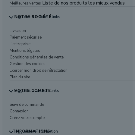
Liste de nos produits les mieux vendus
Meilleures ventes
Toggle notre société links
NOTRE SOCIÉTÉ
Livraison
Paiement sécurisé
L’entreprise
Mentions légales
Conditions générales de vente
Gestion des cookies
Exercer mon droit de rétractation
Plan du site
Toggle your account links
VOTRE COMPTE
Suivi de commande
Connexion
Créez votre compte
Toggle store information
INFORMATIONS