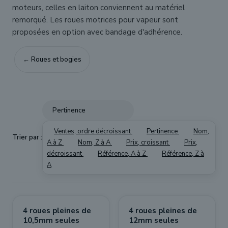
moteurs, celles en laiton conviennent au matériel
remorqué. Les roues motrices pour vapeur sont
proposées en option avec bandage d'adhérence.
← Roues et bogies
Pertinence
Ventes, ordre décroissant
Pertinence
Nom,
Trier par :
A à Z
Nom, Z à A
Prix, croissant
Prix,
décroissant
Référence, A à Z
Référence, Z à
A
4 roues pleines de
4 roues pleines de
10,5mm seules
12mm seules