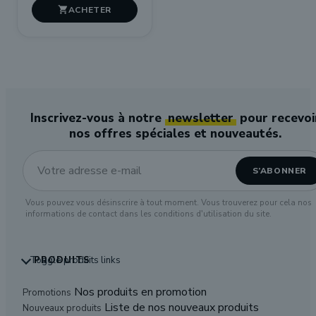

Inscrivez-vous à notre
newsletter
pour recevoi
nos offres spéciales et nouveautés.
Vous pouvez vous désinscrire à tout moment. Vous trouverez pour cela nos
informations de contact dans les conditions d'utilisation du site.
Toggle produits links
PRODUITS
Nos produits en promotion
Promotions
Liste de nos nouveaux produits
Nouveaux produits