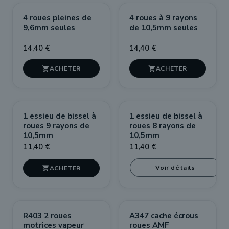
4 roues pleines de
4 roues à 9 rayons
9,6mm seules
de 10,5mm seules
14,40 €
14,40 €


RUPTURE DE STOCK
1 essieu de bissel à
1 essieu de bissel à
roues 9 rayons de
roues 8 rayons de
10,5mm
10,5mm
11,40 €
11,40 €
Voir détails

R403 2 roues
A347 cache écrous
motrices vapeur
roues AMF