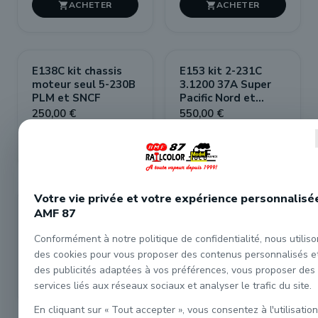


E138C kit chassis
E153 kit 2-231C
moteur seul 5-230B
3.1200 37A Super
PLM et SNCF
Pacific Nord et
SNCF
250,00 €
550,00 €


Votre vie privée et votre expérience personnalisé
E163C kit chassis
E138 kit 5-230B
AMF 87
moteur seul 5-221A
PLM et SNCF
PLM et SNCF
Conformément à notre politique de confidentialité, nous utilis
250,00 €
550,00 €
des cookies pour vous proposer des contenus personnalisés e
des publicités adaptées à vos préférences, vous proposer des


services liés aux réseaux sociaux et analyser le trafic du site.
En cliquant sur « Tout accepter », vous consentez à l'utilisation