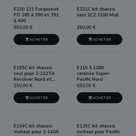
E220 121 Forquenot
E221C kit chassis
PO 265 à 390 et 391
seul 2C2 3100 Midi
à 400
550,00 €
260,00 €


E155C kit chassis
E215 3.1280
seul pour 2-222TA
carénée Super-
Revolver Nord et
Pacific Nord
SNCF
250,00 €
550,00 €


E104C kit chassis
E125C kit chassis
moteur pour 2-140A
moteur pour Pacific