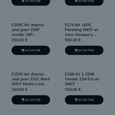


E156C kit chassis
E174 kit 140G
seul pour 150P
Pershing SNCF et
tender 34P
tous réseaux y
Decapod SNCF
compris étrangers
250,00 €
550,00 €


E153C kit chassis
E166 kit 1-230K
seul pour 231C Nord
tender 22A Est et
SNCF Model Loco
SNCF
250,00 €
550,00 €

