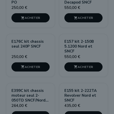
PO
Decapod SNCF
250,00 €
550,00 €


E176C kit chassis
E157 kit 2-150B
seul 240P SNCF
5.1200 Nord et
SNCF
250,00 €
550,00 €


E399C kit chassis
E155 kit 2-222TA
moteur seul 2-
Revolver Nord et
050TD SNCF/Nord
SNCF
Type 99 SNCB/NB
264,00 €
435,00 €