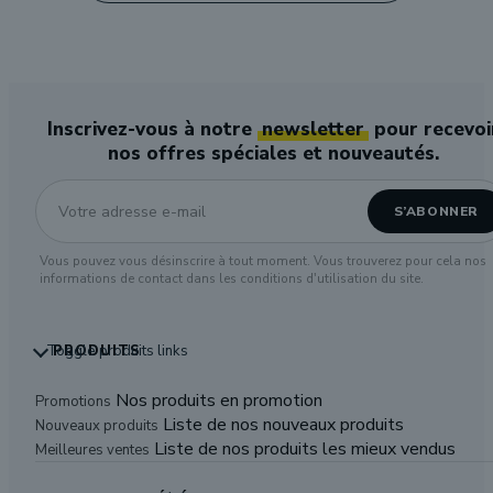
Inscrivez-vous à notre
newsletter
pour recevoi
nos offres spéciales et nouveautés.
Vous pouvez vous désinscrire à tout moment. Vous trouverez pour cela nos
informations de contact dans les conditions d'utilisation du site.
Toggle produits links
PRODUITS
Nos produits en promotion
Promotions
Liste de nos nouveaux produits
Nouveaux produits
Liste de nos produits les mieux vendus
Meilleures ventes