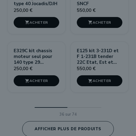
type 40 Jocadis/DJH
SNCF
250,00 €
550,00 €


NOUVEAU
E329C kit chassis
E125 kit 3-231D et
moteur seul pour
F 1-231B tender
140 type 29
22C Etat, Est et
Jocadis/DJH
SNCF
250,00 €
550,00 €


36 sur 74
AFFICHER PLUS DE PRODUITS