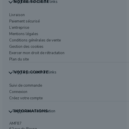
Toggle notre société links
NOTRE SOCIÉTÉ
Livraison
Paiement sécurisé
L’entreprise
Mentions légales
Conditions générales de vente
Gestion des cookies
Exercer mon droit de rétractation
Plan du site
Toggle your account links
VOTRE COMPTE
Suivi de commande
Connexion
Créez votre compte
Toggle store information
INFORMATIONS
AMF87