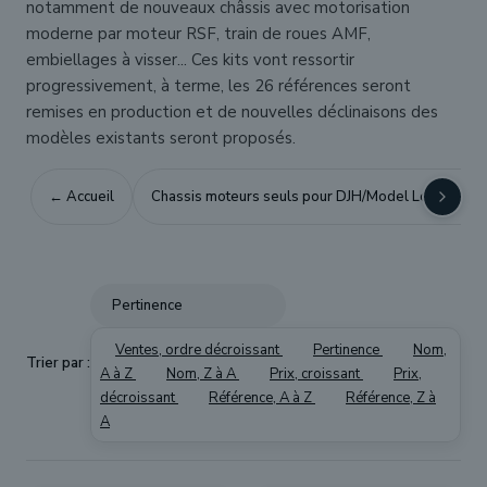
notamment de nouveaux châssis avec motorisation
moderne par moteur RSF, train de roues AMF,
embiellages à visser... Ces kits vont ressortir
progressivement, à terme, les 26 références seront
remises en production et de nouvelles déclinaisons des
modèles existants seront proposés.
← Accueil
Chassis moteurs seuls pour DJH/Model Loco/Jocadi
Pertinence
Ventes, ordre décroissant
Pertinence
Nom,
Trier par :
A à Z
Nom, Z à A
Prix, croissant
Prix,
décroissant
Référence, A à Z
Référence, Z à
A