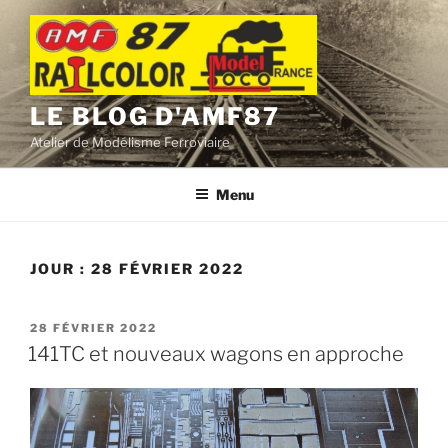
Aller
au
contenu
principal
LE BLOG D'AMF87
Atelier de Modélisme Ferroviaire
Menu
JOUR :
28 FÉVRIER 2022
PUBLIÉ
28 FÉVRIER 2022
LE
141TC et nouveaux wagons en approche