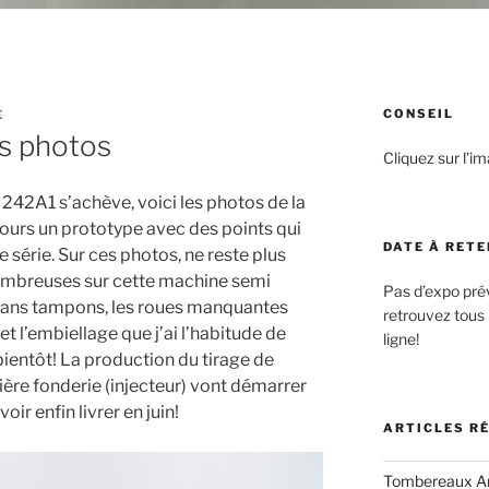
CONSEIL
E
es photos
Cliquez sur l’im
 242A1 s’achève, voici les photos de la
ujours un prototype avec des points qui
DATE À RETE
e série. Sur ces photos, ne reste plus
nombreuses sur cette machine semi
Pas d’expo pré
crans tampons, les roues manquantes
retrouvez tous 
et l’embiellage que j’ai l’habitude de
ligne!
bientôt! La production du tirage de
ière fonderie (injecteur) vont démarrer
oir enfin livrer en juin!
ARTICLES R
Tombereaux Arb