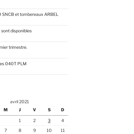
0 SNCB et tombereaux ARBEL
sont disponibles
mier trimestre.
r les 040T PLM
avril 2021
M
J
V
S
D
1
2
3
4
7
8
9
10
11