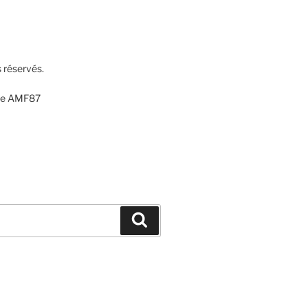
 réservés.
 de AMF87
Recherche