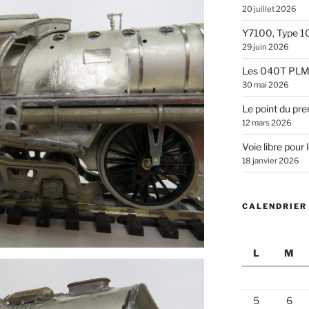
20 juillet 2026
Y7100, Type 1
29 juin 2026
Les 040T PLM 
30 mai 2026
Le point du pre
12 mars 2026
Voie libre pou
18 janvier 2026
CALENDRIER
L
M
5
6