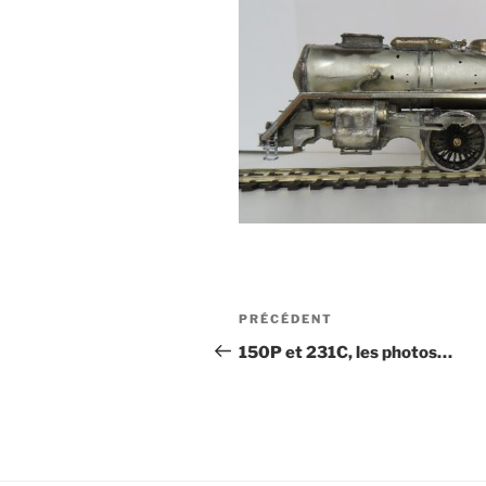
Navigation
Article
PRÉCÉDENT
de
précédent
150P et 231C, les photos…
l’article