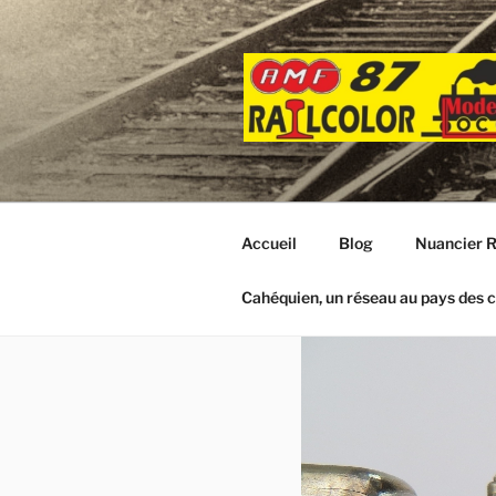
Aller
au
contenu
principal
Accueil
Blog
Nuancier R
Cahéquien, un réseau au pays des c