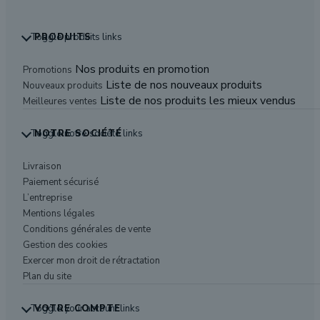
Toggle produits links
PRODUITS
Nos produits en promotion
Promotions
Liste de nos nouveaux produits
Nouveaux produits
Liste de nos produits les mieux vendus
Meilleures ventes
Toggle notre société links
NOTRE SOCIÉTÉ
Livraison
Paiement sécurisé
L’entreprise
Mentions légales
Conditions générales de vente
Gestion des cookies
Exercer mon droit de rétractation
Plan du site
Toggle your account links
VOTRE COMPTE