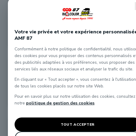
12 lampes à pétrole
1 ensemble cylindre
de toiture pour
de frein + reservoir
voitures
d'air
10,80 €
10,80 €
Votre vie privée et votre expérience personnalisé
AMF 87


Conformément à notre politique de confidentialité, nous utilis
des cookies pour vous proposer des contenus personnalisés e
des publicités adaptées à vos préférences, vous proposer des
RUPTURE DE STOCK
2 vidanges de
4 trappes de
services liés aux réseaux sociaux et analyser le trafic du site.
citernes en bronze
toiture pour voiture
Métallique EST
En cliquant sur « Tout accepter », vous consentez à l'utilisation
Roco
10,80 €
7,70 €
de tous les cookies placés sur notre site Web.
Pour en savoir plus sur notre utilisation des cookies, consultez
Voir détails

notre
politique de gestion des cookies
.
8 porte drapeaux
2 blocs de
TOUT ACCEPTER
simples + 2 portes
ventilation forcée