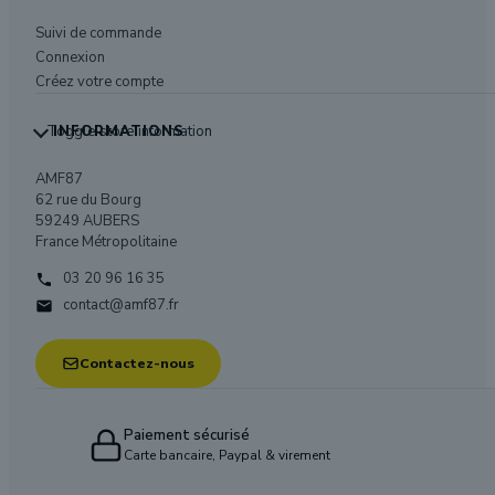
Suivi de commande
Connexion
Créez votre compte
Toggle store information
INFORMATIONS
AMF87
62 rue du Bourg
59249 AUBERS
France Métropolitaine
03 20 96 16 35

contact@amf87.fr

Contactez-nous
Paiement sécurisé
Carte bancaire, Paypal & virement