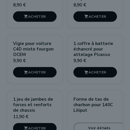
BB67000/67300
8,90 €
8,90 €


Vigie pour voiture
1 coffre à batterie
C4D mixte fourgon
échancré pour
OCEM
attelage Picasso
9,90 €
9,90 €


RUPTURE DE STOCK
1 jeu de jambes de
Forme de tas de
forces et renforts
charbon pour 140C
de chassis
Liliput
11,90 €
Voir détails
