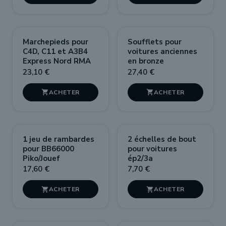
Marchepieds pour
Soufflets pour
C4D, C11 et A3B4
voitures anciennes
Express Nord RMA
en bronze
23,10 €
27,40 €


1 jeu de rambardes
2 échelles de bout
pour BB66000
pour voitures
Piko/Jouef
ép2/3a
17,60 €
7,70 €

