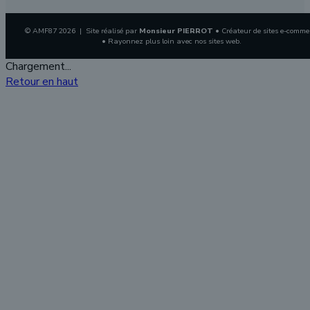
© AMF87 2026 | Site réalisé par
Monsieur PIERROT
• Créateur de sites e-comme
• Rayonnez plus loin avec nos sites web.
Chargement...
Retour en haut