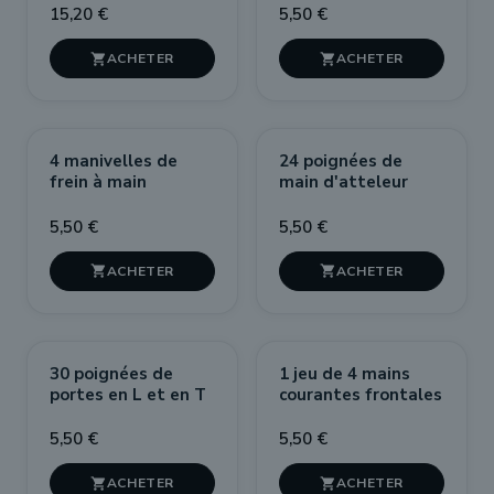
15,20 €
5,50 €


NOUVEAU
4 manivelles de
24 poignées de
frein à main
main d'atteleur
5,50 €
5,50 €


30 poignées de
1 jeu de 4 mains
portes en L et en T
courantes frontales
5,50 €
5,50 €

