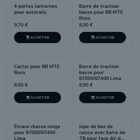
4 portes lanternes
Barre de traction
pour autorails
basse pour BB MTE
Roco
9,70 €
8,90 €


Carter pour BB MTE
Barre de traction
Roco
basse pour
67000/67400 Lima
8,90 €
8,90 €


Étrave chasse neige
Jupe de bas de
pour 67000/67400
caisse avec barre de
Lima
TB pour face AV de