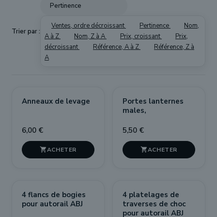
Pertinence
Ventes, ordre décroissant
Pertinence
Nom,
Trier par :
A à Z
Nom, Z à A
Prix, croissant
Prix,
décroissant
Référence, A à Z
Référence, Z à
A
Anneaux de levage
Portes lanternes
males,
6,00 €
5,50 €


4 flancs de bogies
4 platelages de
pour autorail ABJ
traverses de choc
pour autorail ABJ