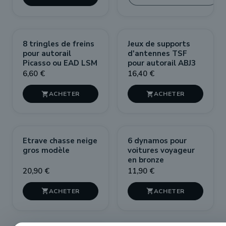
NOUVEAU
8 tringles de freins
Jeux de supports
pour autorail
d'antennes TSF
Picasso ou EAD LSM
pour autorail ABJ3
6,60 €
16,40 €


Etrave chasse neige
6 dynamos pour
gros modèle
voitures voyageur
en bronze
20,90 €
11,90 €

